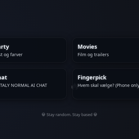
rty
Movies
st og farver
Film og trailers
hat
Fingerpick
🔥
TALY NORMAL AI CHAT
Hvem skal vælge? (Phone only
💀 Stay random. Stay based 💀