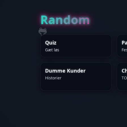
Random
🐸
Quiz
Pa
Gæt løs
Fe
Dumme Kunder
C
Historier
TO